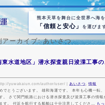
熊本天草を舞台に全世界へ海
「信頼と安心」
を運びま
別アーカイブ:
あいさつ
南東水道地区」潜水探査親日浚渫工事の
ttp://yuwakaiun.com/author/user/
|
あいさつ
,
情報
めでとうございます。 雄和海運です。 本年も心機一転
す。 さて関門航路における潜水探査及び浚渫工事の情報
ます。 付近を航行する船舶は十分注意してくださ…
もっ