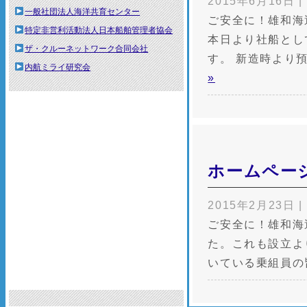
2015年6月16日
|
一般社団法人海洋共育センター
ご安全に！雄和海
特定非営利活動法人日本船舶管理者協会
本日より社船とし
ザ・クルーネットワーク合同会社
す。 新造時より
内航ミライ研究会
»
ホームペー
2015年2月23日
|
ご安全に！雄和海
た。これも設立よ
いている乗組員の