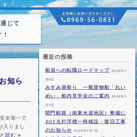
を通じて
す！
最近の投稿
船員への転職ロードマップ
2026年7
お知ら
月9日
みすみ港祭り 一般貨物船「れい
めい」船内見学会のご案内
2026年7
月7日
関門航路（南東水道地区）整備に
、安全第一で
おける灯浮標一時移設・復旧工事
が入りまし
のお知らせ
2026年7月7日
と読む »