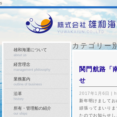
s
カテゴリー
雄和海運について
about us
経営理念
関門航路「
management philosophy
せ
業務案内
outline of business
2017年1月6日
|
h
沿革
history
新年明けましてお
頑張ってまいりま
所有・管理船の紹介
our ships
たのでお知らせし