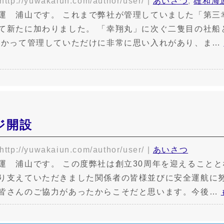
http://yuwakaiun.com/author/user/
|
あいさつ
,
雄和海
運 浦山です。 これまで弊社が管理していました「第三
て新たに加わりました。 「幸翔丸」に次ぐ二隻目の社船
預かって管理していただけに非常に思い入れがあり、ま…
ジ開設
http://yuwakaiun.com/author/user/
|
あいさつ
運 浦山です。 この度弊社は創立30周年を迎えること
り支えていただきました関係者の皆様並びに安全運航に
皆さんのご協力があったからこそだと思います。今後…