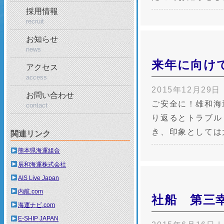
採用情報
recruit
お知らせ
news
来年に向け
アクセス
access
2015年12月29日
お問い合わせ
ご安全に！雄和海
contact
り返るとトラブル
き、印象としては
関連リンク
熊本県海運組合
辰和海運株式会社
AIS Live Japan
内航.com
社船 第三
海運ナビ.com
E-SHIP JAPAN