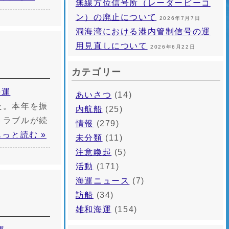
無線方位信号所（レーダービーコ
ン）の廃止について
2026年7月7日
洞海湾における港内管制信号の運
用見直しについて
2026年6月22日
カテゴリー
海運
あいさつ
(14)
た。本年を振
内航船
(25)
トラブルが続
情報
(279)
もっと読む »
未分類
(11)
注意喚起
(5)
活動
(171)
海運ニュース
(7)
訪船
(34)
雄和海運
(154)