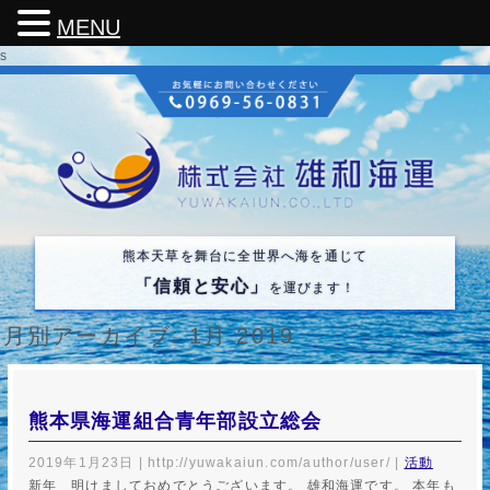
MENU
s
熊本天草を舞台に全世界へ海を通じて
「信頼と安心」
を運びます！
月別アーカイブ:
1月 2019
熊本県海運組合青年部設立総会
2019年1月23日
|
http://yuwakaiun.com/author/user/
|
活動
新年 明けましておめでとうございます。 雄和海運です。 本年も