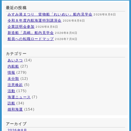
最近の投稿
みすみ港まつり 貨物船「れいめい」船内見学会
2026年8月6日
令和８年度内航海運特別講演会
2026年8月6日
企業説明会参加
2026年8月6日
新造船「高嶋」船内見学会
2026年8月6日
船員への転職ロードマップ
2026年7月9日
カテゴリー
あいさつ
(14)
内航船
(27)
情報
(279)
未分類
(12)
注意喚起
(5)
活動
(175)
海運ニュース
(7)
訪船
(34)
雄和海運
(154)
アーカイブ
2026年8月