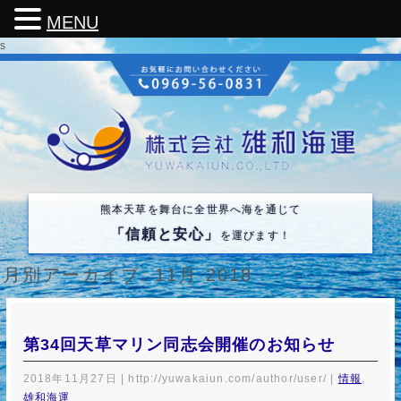
MENU
s
熊本天草を舞台に全世界へ海を通じて
「信頼と安心」
を運びます！
月別アーカイブ:
11月 2018
第34回天草マリン同志会開催のお知らせ
2018年11月27日
|
http://yuwakaiun.com/author/user/
|
情報
,
雄和海運