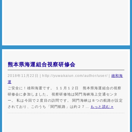
熊本県海運組合視察研修会
2018年11月22日
|
http://yuwakaiun.com/author/user/
|
雄和海
運
ご安全に！雄和海運です。 １１月１２日 熊本県海運組合の視察
研修会に参加しました。 視察研修地は関門海峡海上交通センタ
ー。 私は今回で２度目の訪問です。 関門海峡は８つの航路が設定
されており、このうち「関門航路」は約２７…
もっと読む »