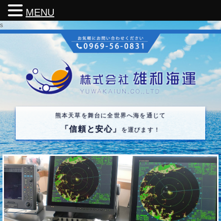
MENU
s
熊本天草を舞台に全世界へ海を通じて
「信頼と安心」
を運びます！