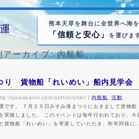
熊本天草を舞台に全世界へ海
「信頼と安心」
を運びま
別アーカイブ:
内航船
つり 貨物船「れいめい」船内見学会
ttp://yuwakaiun.com/author/user/
|
内航船
,
活動
運です。 ７月２５日みすみ港まつりにおきまして貨物船
を実施しました。 このイベントは毎年行われており、今
と貨物船「れいめい」を寄港していただき、昨年同様に