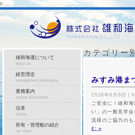
s
カテゴリー
雄和海運について
about us
経営理念
みすみ港ま
management philosophy
業務案内
2026年8月6日
|
h
outline of business
ご安全に！雄和海
沿革
い」の一般見学会
history
流様のご協力のも
所有・管理船の紹介
む »
our ships