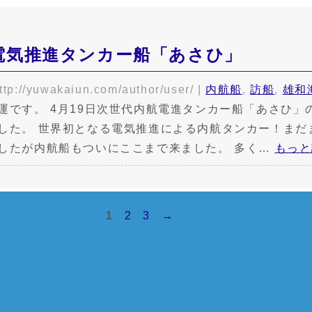
電気推進タンカー船「あさひ」
ttp://yuwakaiun.com/author/user/
|
内航船
,
訪船
,
雄和
運です。 4月19日次世代内航電進タンカー船「あさひ」
した。 世界初となる電気推進による内航タンカー！まだ
したが内航船もついにここまで来ました。 多く…
もっと
1
2
3
→