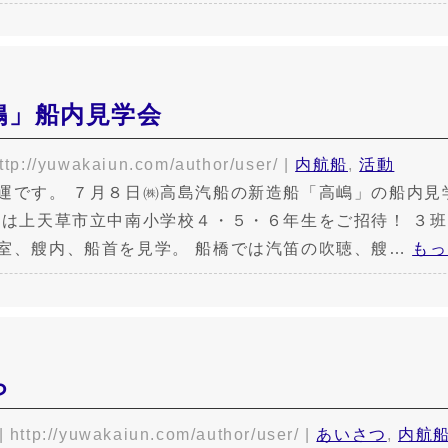
嶋」船内見学会
ttp://yuwakaiun.com/author/user/
|
内航船
,
活動
運です。 ７月８日㈱高島汽船の新造船「高嶋」の船内見
回は上天草市立中南小学校４・５・６年生をご招待！ ３
室、艘内、船首を見学。 船橋では汽笛の吹聴、艘…
もっ
ら
|
http://yuwakaiun.com/author/user/
|
あいさつ
,
内航