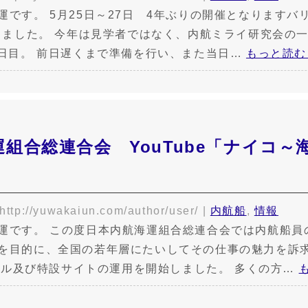
運です。 5月25日～27日 4年ぶりの開催となりますバ
たしました。 今年は見学者ではなく、内航ミライ研究会の
1日目。 前日遅くまで準備を行い、また当日…
もっと読む 
組合総連合会 YouTube「ナイコ～
http://yuwakaiun.com/author/user/
|
内航船
,
情報
運です。 この度日本内航海運組合総連合会では内航船員
を目的に、全国の若年層にたいしてその仕事の魅力を訴
ャンネル及び特設サイトの運用を開始しました。 多くの方…