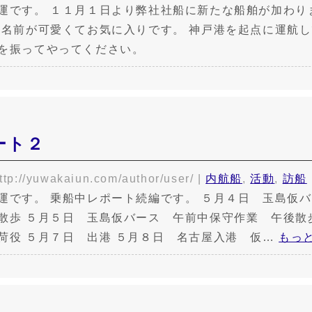
運です。 １１月１日より弊社社船に新たな船舶が加わり
 名前が可愛くてお気に入りです。 神戸港を起点に運航
を振ってやってください。
ート２
ttp://yuwakaiun.com/author/user/
|
内航船
,
活動
,
訪船
運です。 乗船中レポート続編です。 ５月４日 玉島仮
散歩 ５月５日 玉島仮バース 午前中保守作業 午後散
荷役 ５月７日 出港 ５月８日 名古屋入港 仮…
もっと