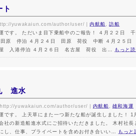
ート
ttp://yuwakaiun.com/author/user/
|
内航船
,
訪船
運です。 ただいま目下乗船中のご報告！ ４月２２日
 田原 停泊 ４月２４日 田原 荷役 中断 ４月２５日
屋 入港停泊 ４月２６日 名古屋 荷役 出…
もっと読
丸 進水
http://yuwakaiun.com/author/user/
|
内航船
,
雄和海運
運です。 上天草にまた一つ新たな船が誕生しました！ 1月
会社の新造船進水式にご招待いただきました。 木村社長
にし、仕事、プライベートを含めお付き合いい…
もっと