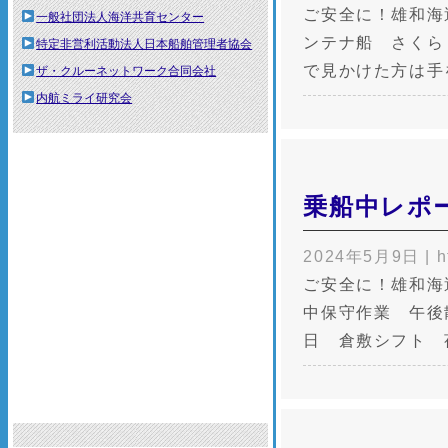
ご安全に！雄和海
一般社団法人海洋共育センター
ンテナ船 さくら
特定非営利活動法人日本船舶管理者協会
で見かけた方は手
ザ・クルーネットワーク合同会社
内航ミライ研究会
乗船中レポ
2024年5月9日
|
h
ご安全に！雄和海
中保守作業 午後
日 倉敷シフト 