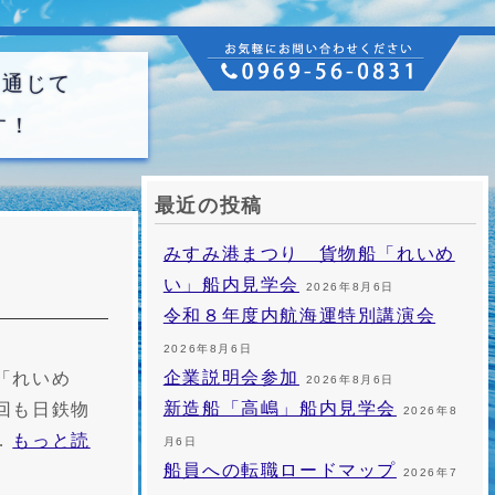
を通じて
す！
最近の投稿
みすみ港まつり 貨物船「れいめ
い」船内見学会
2026年8月6日
令和８年度内航海運特別講演会
2026年8月6日
企業説明会参加
「れいめ
2026年8月6日
新造船「高嶋」船内見学会
回も日鉄物
2026年8
…
もっと読
月6日
船員への転職ロードマップ
2026年7