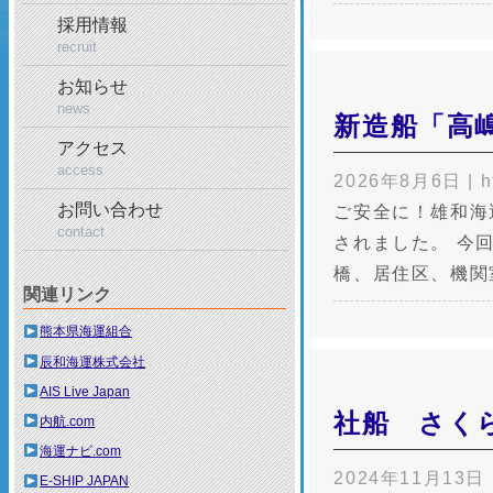
採用情報
recruit
お知らせ
news
新造船「高
アクセス
access
2026年8月6日
|
h
お問い合わせ
ご安全に！雄和海
contact
されました。 今
橋、居住区、機関
関連リンク
熊本県海運組合
辰和海運株式会社
AIS Live Japan
社船 さく
内航.com
海運ナビ.com
2024年11月13日
E-SHIP JAPAN