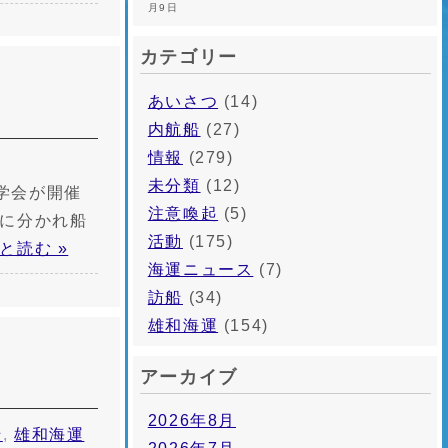
月9日
カテゴリー
あいさつ
(14)
内航船
(27)
情報
(279)
未分類
(12)
学会が開催
注意喚起
(5)
班に分かれ船
活動
(175)
と読む »
海運ニュース
(7)
訪船
(34)
雄和海運
(154)
アーカイブ
2026年8月
船
,
雄和海運