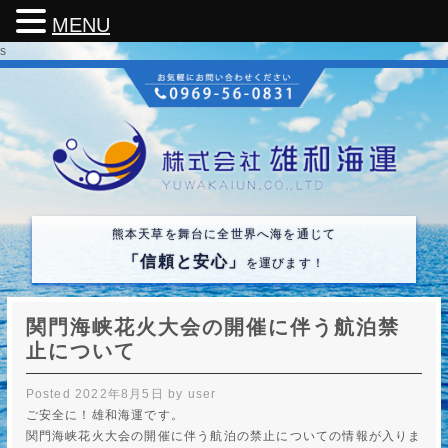
MENU
s
熊本天草を舞台に全世界へ海を通じて
「信頼と安心」
を運びます！
関門海峡花火大会の開催に伴う航泊禁
止について
Posted
2022年8月5日
by
user
ご安全に！雄和海運です。
関門海峡花火大会の開催に伴う航泊の禁止についての情報が入りま