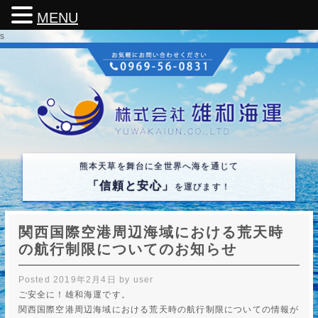
MENU
s
熊本天草を舞台に全世界へ海を通じて
「信頼と安心」
を運びます！
関西国際空港周辺海域における荒天時
の航行制限についてのお知らせ
Posted
2019年2月4日
by
user
ご安全に！雄和海運です。
関西国際空港周辺海域における荒天時の航行制限についての情報が