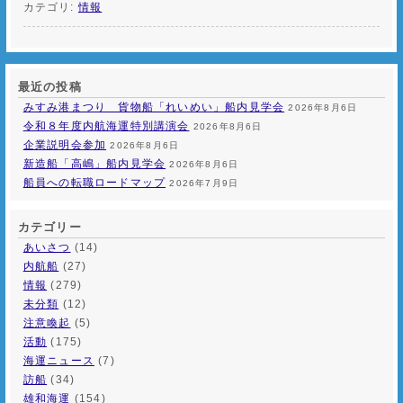
カテゴリ:
情報
最近の投稿
みすみ港まつり 貨物船「れいめい」船内見学会
2026年8月6日
令和８年度内航海運特別講演会
2026年8月6日
企業説明会参加
2026年8月6日
新造船「高嶋」船内見学会
2026年8月6日
船員への転職ロードマップ
2026年7月9日
カテゴリー
あいさつ
(14)
内航船
(27)
情報
(279)
未分類
(12)
注意喚起
(5)
活動
(175)
海運ニュース
(7)
訪船
(34)
雄和海運
(154)