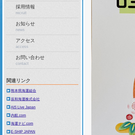
採用情報
recruit
お知らせ
news
アクセス
access
お問い合わせ
contact
関連リンク
熊本県海運組合
辰和海運株式会社
AIS Live Japan
内航.com
海運ナビ.com
E-SHIP JAPAN