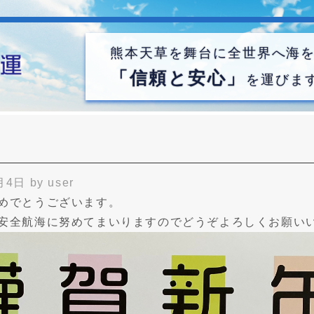
熊本天草を舞台に全世界へ海
「信頼と安心」
を運びま
月4日
by
user
めでとうございます。
安全航海に努めてまいりますのでどうぞよろしくお願い