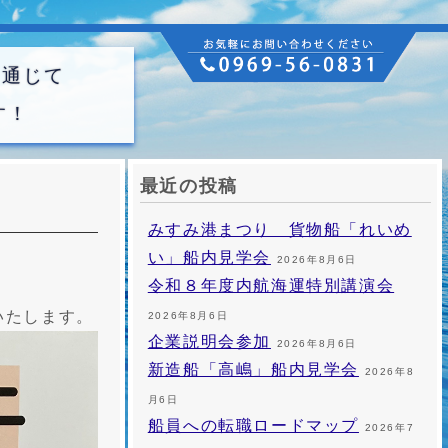
を通じて
す！
最近の投稿
みすみ港まつり 貨物船「れいめ
い」船内見学会
2026年8月6日
令和８年度内航海運特別講演会
いたします。
2026年8月6日
企業説明会参加
2026年8月6日
新造船「高嶋」船内見学会
2026年8
月6日
船員への転職ロードマップ
2026年7