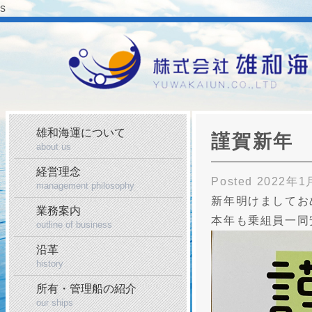
s
雄和海運について
謹賀新年
about us
経営理念
Posted
2022年1
management philosophy
新年明けましてお
業務案内
本年も乗組員一同
outline of business
沿革
history
所有・管理船の紹介
our ships