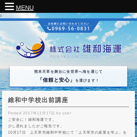
MENU
s
熊本天草を舞台に全世界へ海を通じて
「信頼と安心」
を運びます！
維和中学校出前講座
Posted
2017年11月17日
by
user
ご安全に！雄和海運です。
少し遅れましたがご報告です。
10月17日 上天草市維和中学校にて「上天草市の産業を学ぶ」を