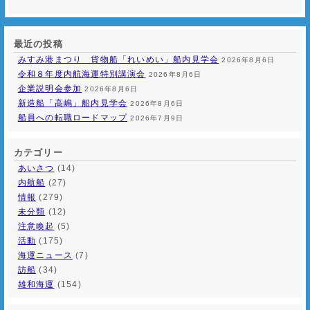
最近の投稿
みすみ港まつり 貨物船「れいめい」船内見学会
2026年8月6日
令和８年度内航海運特別講演会
2026年8月6日
企業説明会参加
2026年8月6日
新造船「高嶋」船内見学会
2026年8月6日
船員への転職ロードマップ
2026年7月9日
カテゴリー
あいさつ
(14)
内航船
(27)
情報
(279)
未分類
(12)
注意喚起
(5)
活動
(175)
海運ニュース
(7)
訪船
(34)
雄和海運
(154)