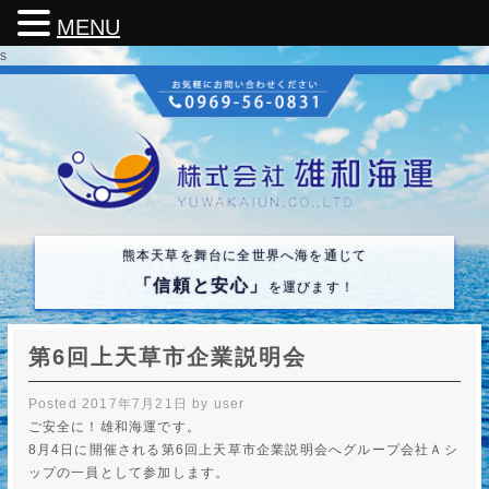
MENU
s
熊本天草を舞台に全世界へ海を通じて
「信頼と安心」
を運びます！
第6回上天草市企業説明会
Posted
2017年7月21日
by
user
ご安全に！雄和海運です。
8月4日に開催される第6回上天草市企業説明会へグループ会社Ａシ
ップの一員として参加します。