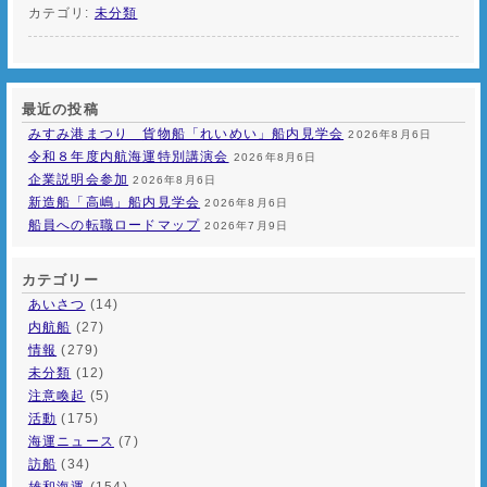
カテゴリ:
未分類
最近の投稿
みすみ港まつり 貨物船「れいめい」船内見学会
2026年8月6日
令和８年度内航海運特別講演会
2026年8月6日
企業説明会参加
2026年8月6日
新造船「高嶋」船内見学会
2026年8月6日
船員への転職ロードマップ
2026年7月9日
カテゴリー
あいさつ
(14)
内航船
(27)
情報
(279)
未分類
(12)
注意喚起
(5)
活動
(175)
海運ニュース
(7)
訪船
(34)
雄和海運
(154)