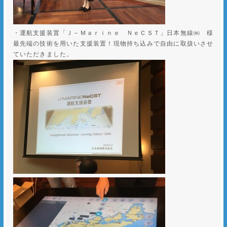
・運航支援装置「Ｊ－Ｍａｒｉｎｅ ＮｅＣＳＴ」日本無線㈱ 様
最先端の技術を用いた支援装置！現物持ち込みで自由に取扱いさせ
ていただきました。