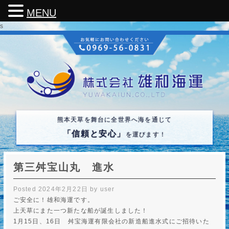
MENU
s
熊本天草を舞台に全世界へ海を通じて
「信頼と安心」
を運びます！
第三舛宝山丸 進水
Posted
2024年2月22日
by
user
ご安全に！雄和海運です。
上天草にまた一つ新たな船が誕生しました！
1月15日、16日 舛宝海運有限会社の新造船進水式にご招待いた