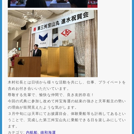
木村社長とは日頃から様々な活動を共にし、仕事、プライベートを
含めお付き合いいただいています。
尊敬する先輩で、愉快な仲間で、良き友的存在！
今回の式典に参加し改めて舛宝海運の結束の強さと天草船主の勢い
の理由が垣間見えたような気がします。
３月中旬には天草にてお披露目会、体験乗船等も計画してあるとい
うことで、完成した第三舛宝山丸に乗船できる日を楽しみにしてい
ます。
カテゴリ:
内航船
,
雄和海運