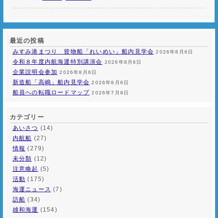
最近の投稿
みすみ港まつり 貨物船「れいめい」船内見学会
2026年8月6日
令和８年度内航海運特別講演会
2026年8月6日
企業説明会参加
2026年8月6日
新造船「高嶋」船内見学会
2026年8月6日
船員への転職ロードマップ
2026年7月9日
カテゴリー
あいさつ
(14)
内航船
(27)
情報
(279)
未分類
(12)
注意喚起
(5)
活動
(175)
海運ニュース
(7)
訪船
(34)
雄和海運
(154)