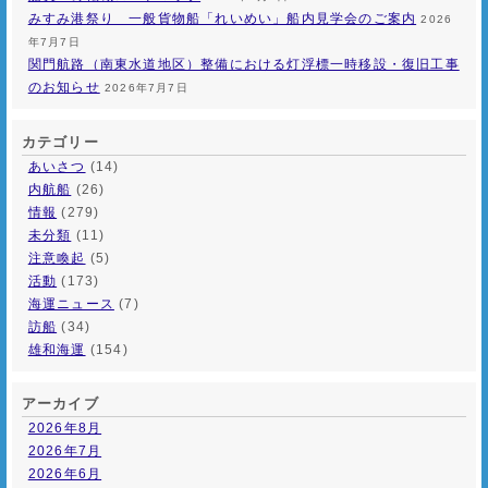
みすみ港祭り 一般貨物船「れいめい」船内見学会のご案内
2026
年7月7日
関門航路（南東水道地区）整備における灯浮標一時移設・復旧工事
のお知らせ
2026年7月7日
カテゴリー
あいさつ
(14)
内航船
(26)
情報
(279)
未分類
(11)
注意喚起
(5)
活動
(173)
海運ニュース
(7)
訪船
(34)
雄和海運
(154)
アーカイブ
2026年8月
2026年7月
2026年6月