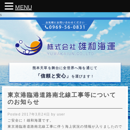
MENU
s
熊本天草を舞台に全世界へ海を通じて
「信頼と安心」
を運びます！
東京港臨港道路南北線工事等について
のお知らせ
Posted
2017年3月24日
by
user
ご安全に！雄和海運です。
東京港臨港道路南北線工事に伴う海上状況の情報が入りましたので