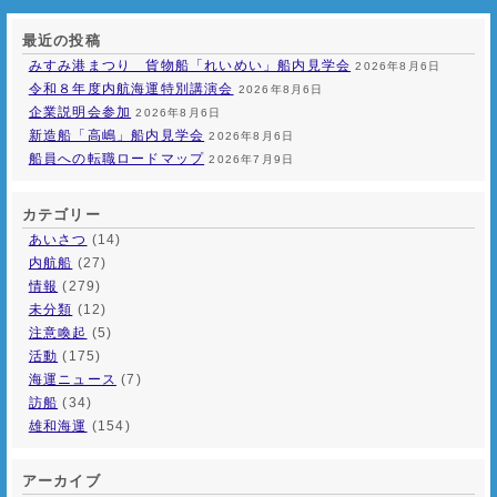
最近の投稿
みすみ港まつり 貨物船「れいめい」船内見学会
2026年8月6日
令和８年度内航海運特別講演会
2026年8月6日
企業説明会参加
2026年8月6日
新造船「高嶋」船内見学会
2026年8月6日
船員への転職ロードマップ
2026年7月9日
カテゴリー
あいさつ
(14)
内航船
(27)
情報
(279)
未分類
(12)
注意喚起
(5)
活動
(175)
海運ニュース
(7)
訪船
(34)
雄和海運
(154)
アーカイブ