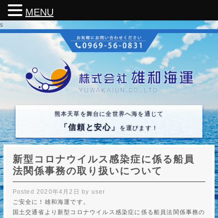
MENU
s
熊本天草を舞台に全世界へ海を通じて
「信頼と安心」
を運びます！
新型コロナウイルス感染症に係る船員
法関係事務の取り扱いについて
Posted
2020年4月2日
by
user
ご安全に！雄和海運です。
国土交通省より新型コロナウイルス感染症に係る船員法関係事務の