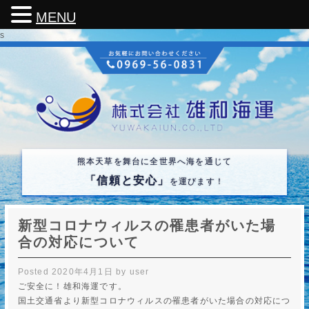
MENU
s
熊本天草を舞台に全世界へ海を通じて
「信頼と安心」
を運びます！
新型コロナウィルスの罹患者がいた場
合の対応について
Posted
2020年4月1日
by
user
ご安全に！雄和海運です。
国土交通省より新型コロナウィルスの罹患者がいた場合の対応につ