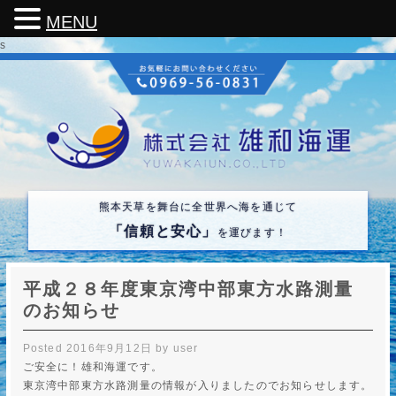
MENU
s
熊本天草を舞台に全世界へ海を通じて
「信頼と安心」
を運びます！
平成２８年度東京湾中部東方水路測量
のお知らせ
Posted
2016年9月12日
by
user
ご安全に！雄和海運です。
東京湾中部東方水路測量の情報が入りましたのでお知らせします。