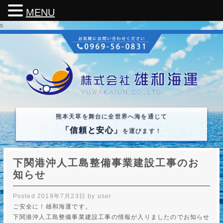
MENU
s
熊本天草を舞台に全世界へ海を通じて
「信頼と安心」
を運びます！
下関港沖人工島整備事業建設工事のお
知らせ
Posted
2019年7月23日
by
user
ご安全に！雄和海運です。
下関港沖人工島整備事業建設工事の情報が入りましたのでお知らせ