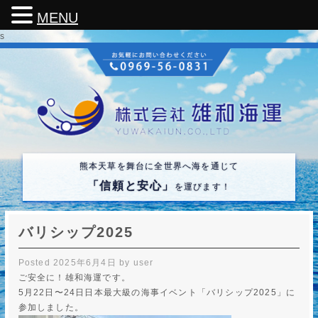
MENU
s
熊本天草を舞台に全世界へ海を通じて
「信頼と安心」
を運びます！
バリシップ2025
Posted
2025年6月4日
by
user
ご安全に！雄和海運です。
5月22日〜24日日本最大級の海事イベント「バリシップ2025」に
参加しました。