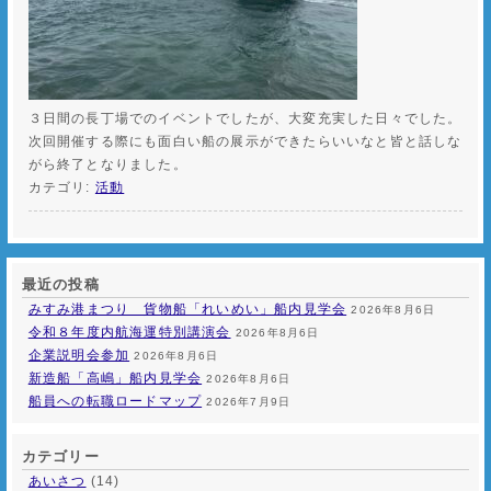
３日間の長丁場でのイベントでしたが、大変充実した日々でした。
次回開催する際にも面白い船の展示ができたらいいなと皆と話しな
がら終了となりました。
カテゴリ:
活動
最近の投稿
みすみ港まつり 貨物船「れいめい」船内見学会
2026年8月6日
令和８年度内航海運特別講演会
2026年8月6日
企業説明会参加
2026年8月6日
新造船「高嶋」船内見学会
2026年8月6日
船員への転職ロードマップ
2026年7月9日
カテゴリー
あいさつ
(14)