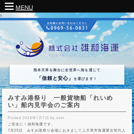
MENU
s
熊本天草を舞台に全世界へ海を通じて
「信頼と安心」
を運びます！
みすみ港祭り 一般貨物船「れいめ
い」船内見学会のご案内
Posted
2026年7月7日
by
user
ご安全に！雄和海運です。
7月25日 みすみ港祭り会場におきまして上天草市海運業次世代人