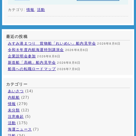
カテゴリ:
情報
,
活動
最近の投稿
みすみ港まつり 貨物船「れいめい」船内見学会
2026年8月6日
令和８年度内航海運特別講演会
2026年8月6日
企業説明会参加
2026年8月6日
新造船「高嶋」船内見学会
2026年8月6日
船員への転職ロードマップ
2026年7月9日
カテゴリー
あいさつ
(14)
内航船
(27)
情報
(279)
未分類
(12)
注意喚起
(5)
活動
(175)
海運ニュース
(7)
訪船
(34)